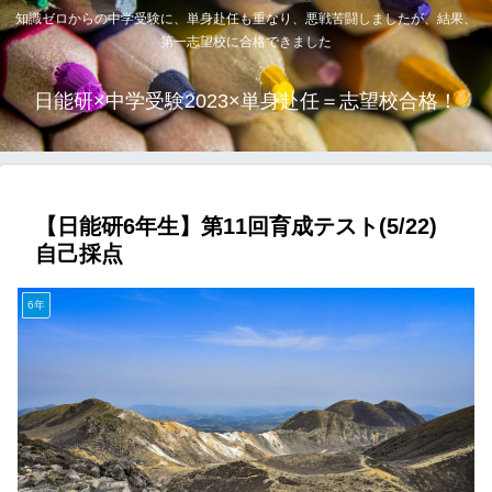
知識ゼロからの中学受験に、単身赴任も重なり、悪戦苦闘しましたが、結果、
第一志望校に合格できました
日能研×中学受験2023×単身赴任＝志望校合格！
【日能研6年生】第11回育成テスト(5/22)
自己採点
6年