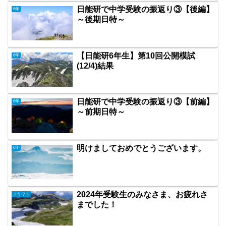
日能研で中学受験の振返り③【後編】
6年
～後期日特～
【日能研6年生】第10回公開模試
6年
(12/4)結果
日能研で中学受験の振返り③【前編】
6年
～前期日特～
明けましておめでとうございます。
6年
2024年受験生のみなさま、お疲れさ
ユリウス
までした！