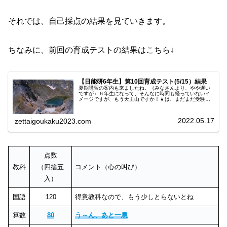
それでは、自己採点の結果を見ていきます。
ちなみに、前回の育成テストの結果はこちら↓
【日能研6年生】第10回育成テスト(5/15）結果
夏期講習の案内も来ましたね。（みなさんより、やや遅い
ですが）６年生になって、そんなに時間も経っていないイ
メージですが、もう天王山ですか！👧は、まだまだ受験生
にはなっていないように感じますが、少しづつ成長してい
って欲しいです。ところで、日能研...
2022.05.17
zettaigoukaku2023.com
点数
教科
（四捨五
コメント（心の叫び）
入）
国語
120
得意教科なので、もう少しとらないとね
算数
80
う～ん、あと一息