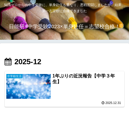
知識ゼロからの中学受験に、単身赴任も重なり、悪戦苦闘しましたが、結果、
第一志望校に合格できました
日能研×中学受験2023×単身赴任＝志望校合格！
2025-12
1年ぶりの近況報告【中学３年
中学校生活
生】
2025.12.31