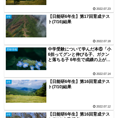
2022.07.23
【日能研6年生】第17回育成テス
6年
ト(7/16)結果
2022.07.18
中学受験について学んだ本⑥「小
受験情報
6担ってグンと伸びる子、ガクン
と落ちる子 6年生で成績の上がる
学び方 ７つのルール byダイヤモ
ンド社」
2022.07.14
【日能研6年生】第16回育成テス
6年
ト(7/10)結果
2022.07.12
【日能研6年生】第16回育成テス
6年