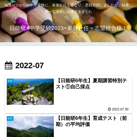
知識ゼロからの中学受験に、単身赴任も重なり、悪戦苦闘しましたが、結果、
第一志望校に合格できました
日能研×中学受験2023×単身赴任＝志望校合格！
2022-07
【日能研6年生】夏期講習特別テ
6年
スト①自己採点
2022.07.30
【日能研6年生】育成テスト（前
6年
期）の平均評価