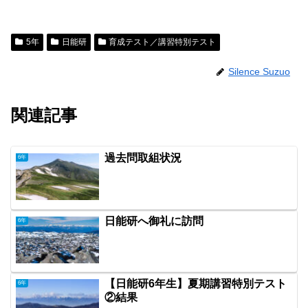
5年
日能研
育成テスト／講習特別テスト
Silence Suzuo
関連記事
過去問取組状況
6年
日能研へ御礼に訪問
6年
【日能研6年生】夏期講習特別テスト
6年
②結果