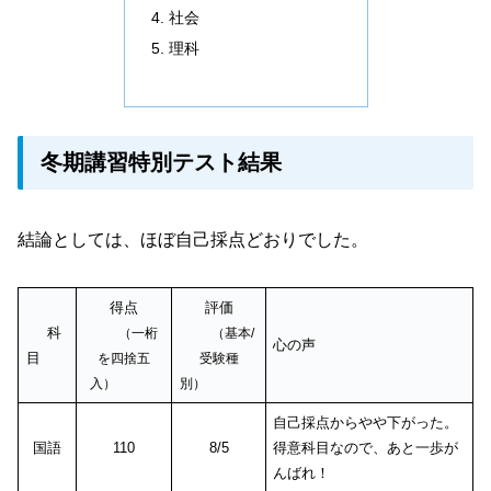
社会
理科
冬期講習特別テスト結果
結論としては、ほぼ自己採点どおりでした。
得点
評価
科
（一桁
（基本/
心の声
目
を四捨五
受験種
入）
別）
自己採点からやや下がった。
国語
110
8/5
得意科目なので、あと一歩が
んばれ！