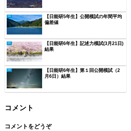
【日能研5年生】公開模試の年間平均
5年
偏差値
【日能研6年生】記述力模試(3月21日)
6年
結果
【日能研6年生】第１回公開模試（2
6年
月6日）結果
コメント
コメントをどうぞ