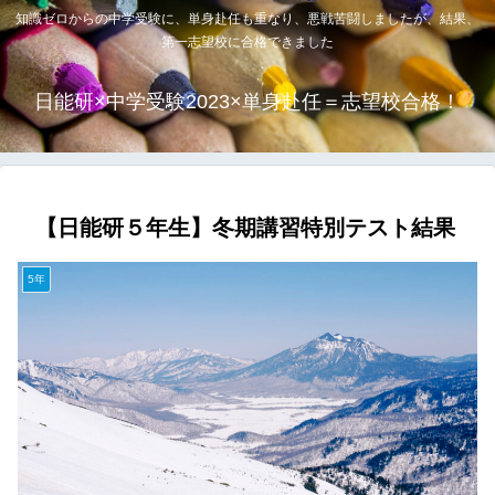
知識ゼロからの中学受験に、単身赴任も重なり、悪戦苦闘しましたが、結果、
第一志望校に合格できました
日能研×中学受験2023×単身赴任＝志望校合格！
【日能研５年生】冬期講習特別テスト結果
5年