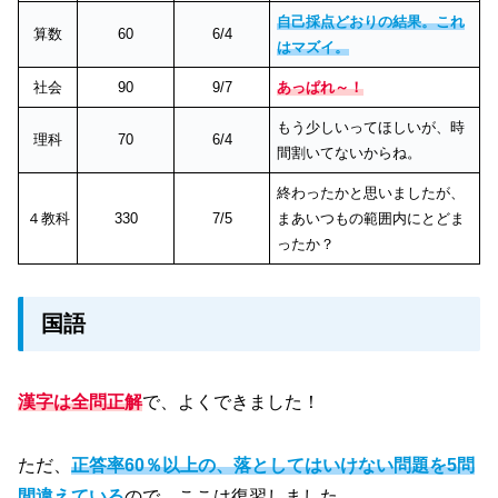
自己採点どおりの結果。これ
算数
60
6/4
はマズイ。
社会
90
9/7
あっぱれ～！
もう少しいってほしいが、時
理科
70
6/4
間割いてないからね。
終わったかと思いましたが、
４教科
330
7/5
まあいつもの範囲内にとどま
ったか？
国語
漢字は全問正解
で、よくできました！
ただ、
正答率60％以上の、落としてはいけない問題を5問
間違えている
ので、ここは復習しました。