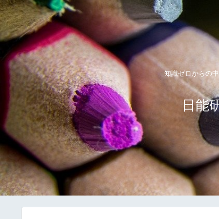
知識ゼロからの中
日能研