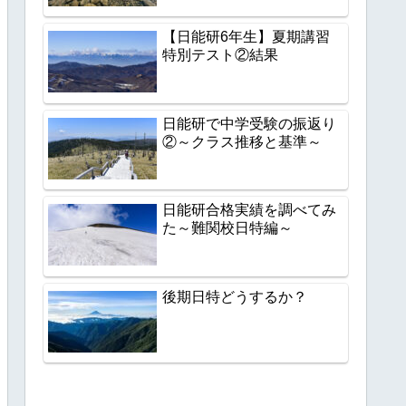
【日能研6年生】夏期講習
特別テスト②結果
日能研で中学受験の振返り
②～クラス推移と基準～
日能研合格実績を調べてみ
た～難関校日特編～
後期日特どうするか？