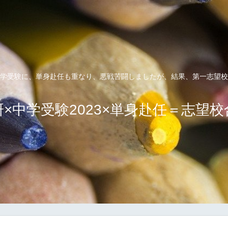
学受験に、単身赴任も重なり、悪戦苦闘しましたが、結果、第一志望校
×中学受験2023×単身赴任＝志望