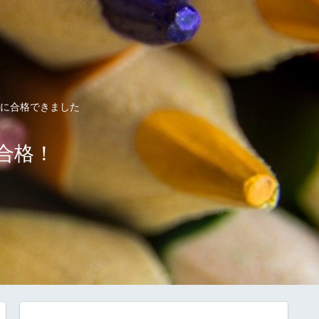
に合格できました
校合格！