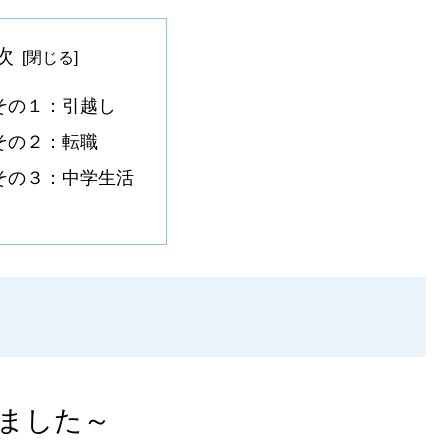
次
その１：引越し
その２：転職
その３：中学生活
しました～