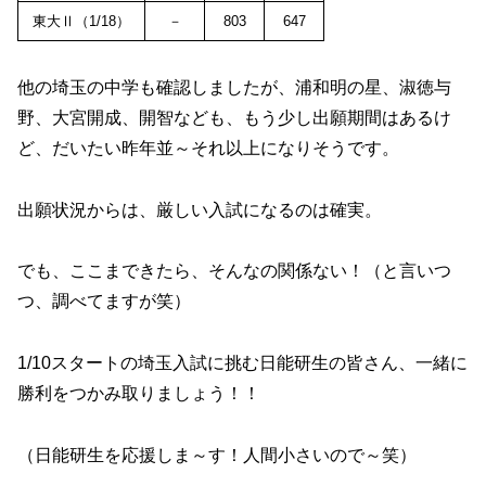
東大Ⅱ（1/18）
－
803
647
他の埼玉の中学も確認しましたが、浦和明の星、淑徳与
野、大宮開成、開智なども、もう少し出願期間はあるけ
ど、だいたい昨年並～それ以上になりそうです。
出願状況からは、厳しい入試になるのは確実。
でも、ここまできたら、そんなの関係ない！（と言いつ
つ、調べてますが笑）
1/10スタートの埼玉入試に挑む日能研生の皆さん、一緒に
勝利をつかみ取りましょう！！
（日能研生を応援しま～す！人間小さいので～笑）