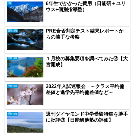
6年生でかかった費用（日能研＋ユリ
6年
ウス+個別指導塾）
PRE合否判定テスト結果レポートか
受験情報
らの勝手な考察
１月校の募集要項を調べてみた②【大
受験情報
宮開成】
2022年入試速報会 ～クラス平均偏
受験情報
差値と進学先平均偏差値など～
週刊ダイヤモンド中学受験特集を勝手
受験情報
に批評③【日能研他塾の評価】