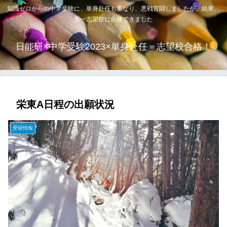
知識ゼロからの中学受験に、単身赴任も重なり、悪戦苦闘しましたが、結果、
第一志望校に合格できました
日能研×中学受験2023×単身赴任＝志望校合格！
栄東A日程の出願状況
受験情報