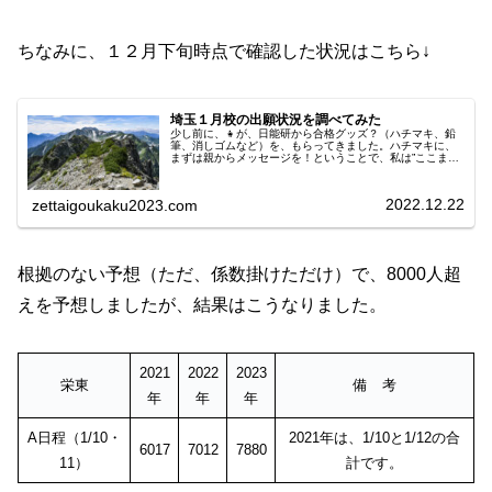
ちなみに、１２月下旬時点で確認した状況はこちら↓
埼玉１月校の出願状況を調べてみた
少し前に、👧が、日能研から合格グッズ？（ハチマキ、鉛
筆、消しゴムなど）を、もらってきました。ハチマキに、
まずは親からメッセージを！ということで、私は”ここまで
来たら、最後は気合だ！”みたいな、精神論を書きました
（昭和世代なので、精神論前提で...
2022.12.22
zettaigoukaku2023.com
根拠のない予想（ただ、係数掛けただけ）で、8000人超
えを予想しましたが、結果はこうなりました。
2021
2022
2023
栄東
備 考
年
年
年
A日程（1/10・
2021年は、1/10と1/12の合
6017
7012
7880
11）
計です。