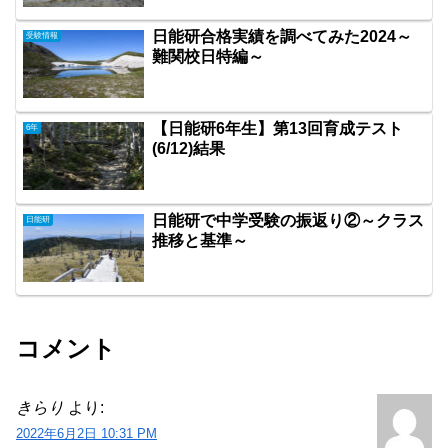
日能研合格実績を調べてみた2024～
受験情報
難関校日特編～
【日能研6年生】第13回育成テスト
6年
(6/12)結果
日能研で中学受験の振返り②～クラス
日能研
推移と基準～
コメント
きらり
より:
2022年6月2日 10:31 PM