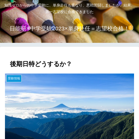
知識ゼロからの中学受験に、単身赴任も重なり、悪戦苦闘しましたが、結果、
第一志望校に合格できました
日能研×中学受験2023×単身赴任＝志望校合格！
後期日特どうするか？
受験情報