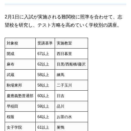
2月1日に入試が実施される難関校に照準を合わせて、志
望校を研究し、テスト方略を高めていく学校別の講座。
対象校
受講基準
実施教室
開成
67以上
西日暮里
麻布
62以上
目黒/西船橋/藤沢
武蔵
58以上
練馬
駒場東邦
58以上
二子玉川
慶應義塾普通部
60以上
日吉
早稲田
59以上
品川
桜蔭
64以上
お茶の水
女子学院
61以上
巣鴨