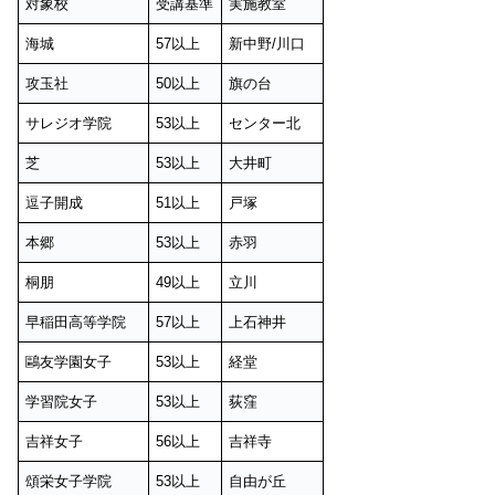
対象校
受講基準
実施教室
海城
57以上
新中野/川口
攻玉社
50以上
旗の台
サレジオ学院
53以上
センター北
芝
53以上
大井町
逗子開成
51以上
戸塚
本郷
53以上
赤羽
桐朋
49以上
立川
早稲田高等学院
57以上
上石神井
鷗友学園女子
53以上
経堂
学習院女子
53以上
荻窪
吉祥女子
56以上
吉祥寺
頌栄女子学院
53以上
自由が丘