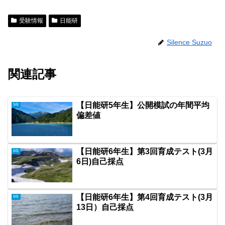
受験情報
日能研
Silence Suzuo
関連記事
【日能研5年生】公開模試の年間平均
5年
偏差値
【日能研6年生】第3回育成テスト(3月
6年
6日)自己採点
【日能研6年生】第4回育成テスト(3月
6年
13日）自己採点