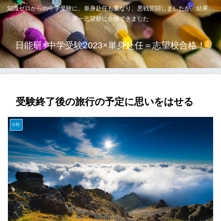
知識ゼロからの中学受験に、単身赴任も重なり、悪戦苦闘しましたが、結果、
第一志望校に合格できました
日能研×中学受験2023×単身赴任＝志望校合格！
受験終了後の旅行の予定に思いをはせる
6年