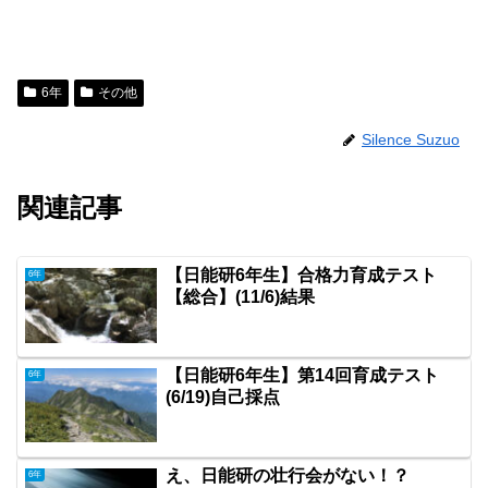
6年
その他
Silence Suzuo
関連記事
【日能研6年生】合格力育成テスト
6年
【総合】(11/6)結果
【日能研6年生】第14回育成テスト
6年
(6/19)自己採点
え、日能研の壮行会がない！？
6年