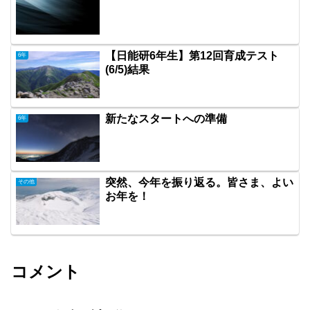
【日能研6年生】第12回育成テスト
6年
(6/5)結果
新たなスタートへの準備
6年
突然、今年を振り返る。皆さま、よい
その他
お年を！
コメント