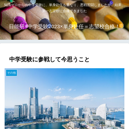
知識ゼロからの中学受験に、単身赴任も重なり、悪戦苦闘しましたが、結果、
第一志望校に合格できました
日能研×中学受験2023×単身赴任＝志望校合格！
中学受験に参戦して今思うこと
その他