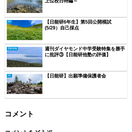
上位校日特編～
【日能研6年生】第5回公開模試
6年
(5/29）自己採点
週刊ダイヤモンド中学受験特集を勝手
受験情報
に批評③【日能研他塾の評価】
【日能研】出願準備保護者会
6年
コメント