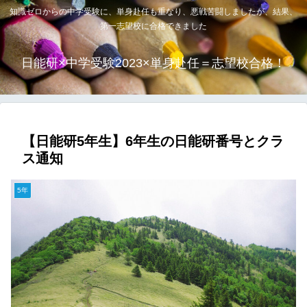
知識ゼロからの中学受験に、単身赴任も重なり、悪戦苦闘しましたが、結果、
第一志望校に合格できました
日能研×中学受験2023×単身赴任＝志望校合格！
【日能研5年生】6年生の日能研番号とクラ
ス通知
5年