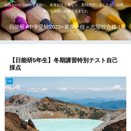
知識ゼロからの中学受験に、単身赴任も重なり、悪戦苦闘しましたが、結果、
第一志望校に合格できました
日能研×中学受験2023×単身赴任＝志望校合格！
【日能研5年生】冬期講習特別テスト自己
採点
5年