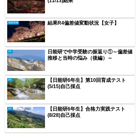
(11/13)結果
結果R4偏差値変動状況【女子】
受験情報
日能研で中学受験の振返り①～偏差値
6年
推移と当時の悩み（後編）～
【日能研6年生】第10回育成テスト
6年
(5/15)自己採点
【日能研6年生】合格力実践テスト
6年
(8/28)自己採点