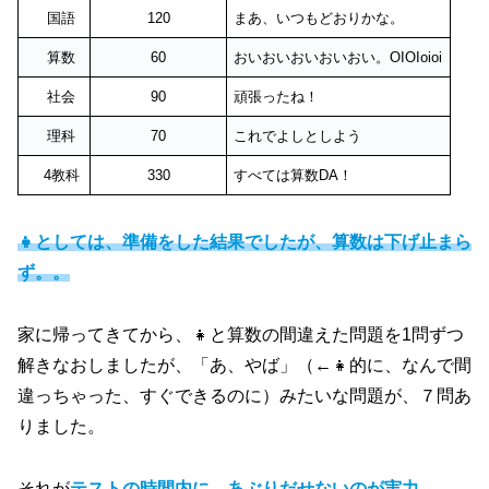
国語
120
まあ、いつもどおりかな。
算数
60
おいおいおいおいおい。OIOIoioi
社会
90
頑張ったね！
理科
70
これでよしとしよう
4教科
330
すべては算数DA！
👧としては、準備をした結果でしたが、算数は下げ止まら
ず。。
家に帰ってきてから、👧と算数の間違えた問題を1問ずつ
解きなおしましたが、「あ、やば」（←👧的に、なんで間
違っちゃった、すぐできるのに）みたいな問題が、７問あ
りました。
それが
テストの時間内に、あぶりだせないのが実力。